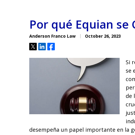
Por qué Equian se
Anderson Franco Law
October 26, 2023
Tweet
Share
Share
Si 
se 
com
per
de 
cru
jus
ind
desempeña un papel importante en la g