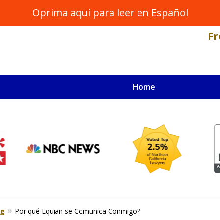
Oprima aquí para leer en Español
Fr
Home
NAL INJURY LAWYER
s
og
Por qué Equian se Comunica Conmigo?